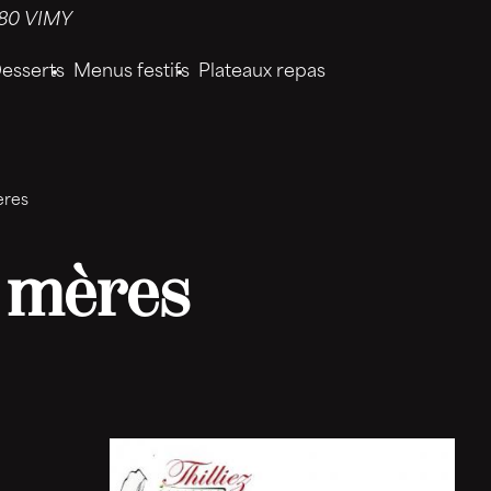
80 VIMY
esserts
Menus festifs
Plateaux repas
ères
s mères