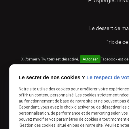
Et asperges des l
Le dessert de ma
Prix de c
Autoriser
X (formerly Twitter) est désactivé.
Facebook est dé
Le secret de nos cookies ?
Le respect de vot
Téléphone
Notre site utilise des cookies pour améliorer votre expérienc
03.21.73.70.16
offrir un contenu personnalisé. Les cookies strictement néce
au fonctionnement de base de notre site et ne peuvent pas ê
Cependant, vous avez le choix d'activer ou de désactiver les 
personnalisation, de performance et de marketing selon vos
pouvez modifier vos paramètres de cookies à tout moment en 
'Gestion des cookies' situé en bas de notre site. Veuillez note