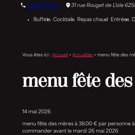
Panneau de gestion des cookies
03.21.73.70.16
31 rue Rouget de L'isle
625
Buffets
Cocktails
Repas chaud
Entrées
D
Vous êtes ici :
Accueil
>
Actualités
> menu fête des m
menu fête de
14 mai 2026
menu fête des mères à 38.00 € par personne à
commander avant le mardi 26 mai 2026