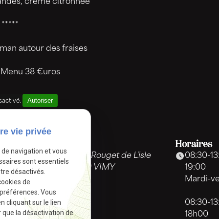
andes, crème citronnée
*****
man autour des fraises
e Menu 38 €uros
Autoriser
sactivé.
re vie privée
Adresse
Horaires
e de navigation et vous
31 rue Rouget de L'isle
08:30-13
ssaires sont essentiels
62580 VIMY
19:00
tre désactivés.
Mardi-v
cookies de
 préférences. Vous
cliquant sur le lien
08:30-13
r que la désactivation de
18h00