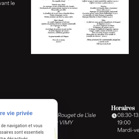
ant le
Adresse
Horaires
re vie privée
31 rue Rouget de L'isle
08:30-13
62580 VIMY
19:00
e de navigation et vous
Mardi-v
ssaires sont essentiels
tre désactivés.