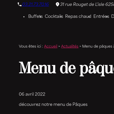
Panneau de gestion des cookies
03.21.73.70.16
31 rue Rouget de L'isle
625
Buffets
Cocktails
Repas chaud
Entrées
D
Vous êtes ici :
Accueil
>
Actualités
> Menu de pâques 
Menu de pâque
06 avril 2022
découvrez notre menu de Pâques