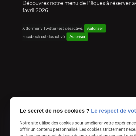
Découvrez notre menu de Pâques à réserver av
1avril 2026
Autoriser
X (formerly Twitter) est désactivé.
Autoriser
Facebook est désactivé.
Téléphone
Le secret de nos cookies ?
Le respect de vot
03.21.73.70.16
Notre site utilise des cookies pour améliorer votre expérienc
offrir un contenu personnalisé. Les cookies strictement néce
au fonctionnement de base de notre site et ne peuvent pas ê